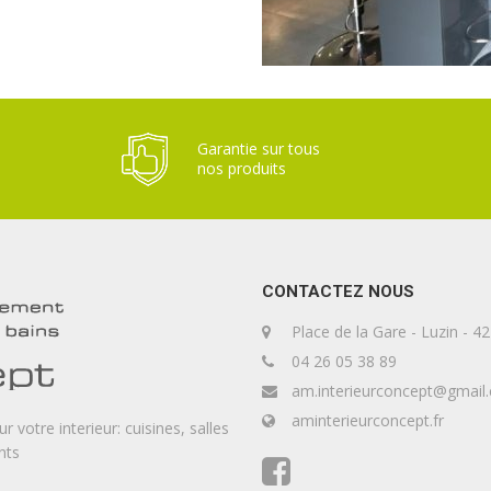
Garantie sur tous
nos produits
CONTACTEZ NOUS
Place de la Gare - Luzin -
04 26 05 38 89
am.interieurconcept@gmail
aminterieurconcept.fr
votre interieur: cuisines, salles
nts