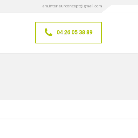
am.interieurconcept@gmail.com
04 26 05 38 89