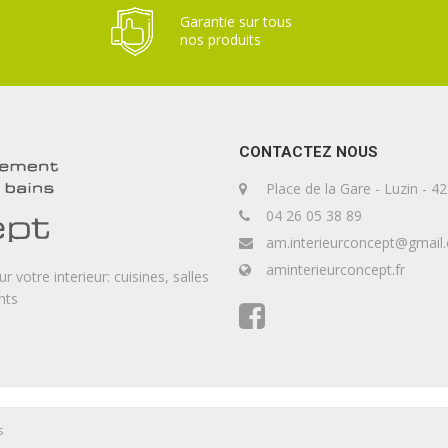
Garantie sur tous
nos produits
CONTACTEZ NOUS
Place de la Gare - Luzin -
04 26 05 38 89
am.interieurconcept@gmail
aminterieurconcept.fr
votre interieur: cuisines, salles
nts
s