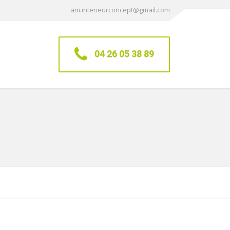
am.interieurconcept@gmail.com
04 26 05 38 89